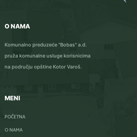
O NAMA
Komunalno preduzeće "Bobas" a.d.
pruža komunalne usluge korisnicima
na području opštine Kotor Varoš.
MENI
POČETNA
O NAMA