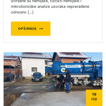
Izvršene su hemijske, fizičko-hemijske i
mikrobiološke analize uzoraka neprerađene
odnosno […]
OPŠIRNIJE
19
FEB