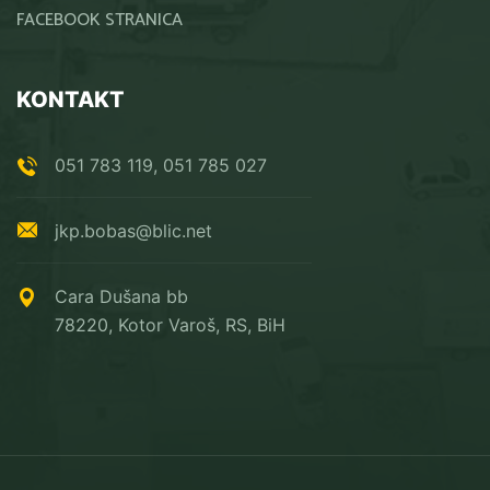
FACEBOOK STRANICA
KONTAKT
051 783 119, 051 785 027
jkp.bobas@blic.net
Cara Dušana bb
78220, Kotor Varoš, RS, BiH