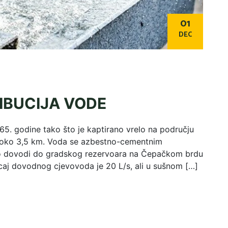
01
DEC
IBUCIJA VODE
65. godine tako što je kaptirano vrelo na području
no oko 3,5 km. Voda se azbestno-cementnim
o dovodi do gradskog rezervoara na Čepačkom brdu
icaj dovodnog cjevovoda je 20 L/s, ali u sušnom […]