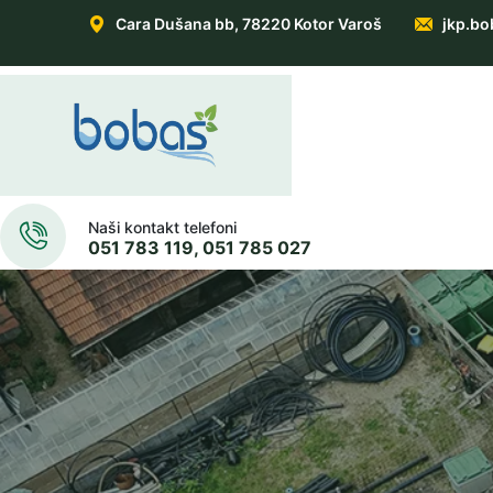
Cara Dušana bb, 78220 Kotor Varoš
jkp.bo
Naši kontakt telefoni
051 783 119, 051 785 027