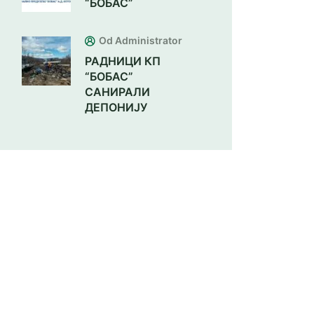
“БОБАС”
Od Administrator
РАДНИЦИ КП
“БОБАС”
САНИРАЛИ
ДЕПОНИЈУ