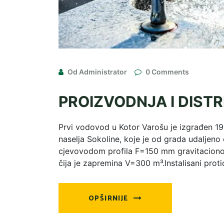
Od Administrator
0 Comments
PROIZVODNJA I DISTR
Prvi vodovod u Kotor Varošu je izgrađen 19
naselja Sokoline, koje je od grada udalje
cjevovodom profila F=150 mm gravitacion
čija je zapremina V=300 m³.Instalisani prot
OPŠIRNIJE