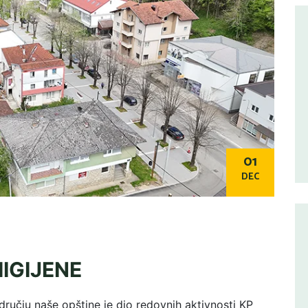
01
DEC
IGIJENE
dručju naše opštine je dio redovnih aktivnosti KP